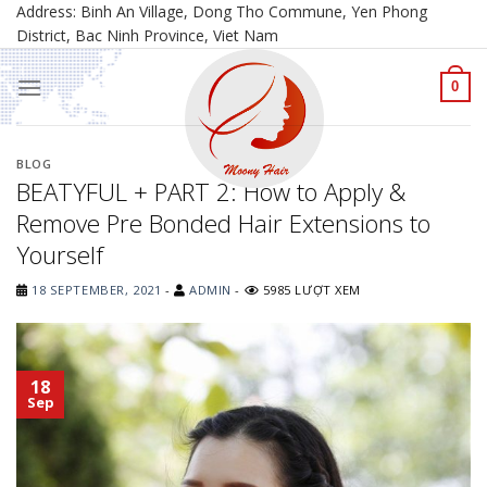
Skip
Address: Binh An Village, Dong Tho Commune, Yen Phong
District, Bac Ninh Province, Viet Nam
to
content
0
BLOG
BEATYFUL + PART 2: How to Apply &
Remove Pre Bonded Hair Extensions to
Yourself
18 SEPTEMBER, 2021
-
ADMIN
-
5985 LƯỢT XEM
18
Sep