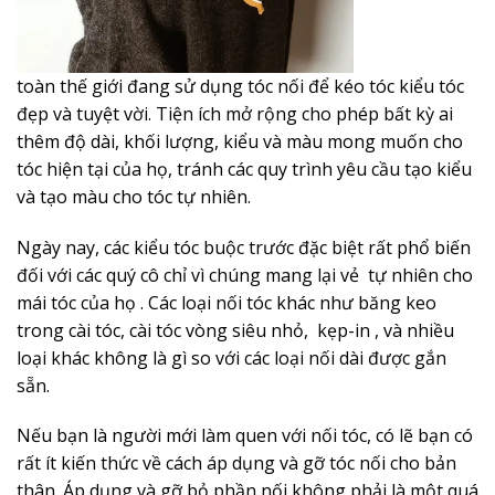
toàn thế giới đang sử dụng tóc nối để kéo tóc kiểu tóc
đẹp và tuyệt vời.
Tiện ích mở rộng cho phép bất kỳ ai
thêm độ dài, khối lượng, kiểu và màu mong muốn cho
tóc hiện tại của họ, tránh các quy trình yêu cầu tạo kiểu
và tạo màu cho tóc tự nhiên.
Ngày nay, các kiểu tóc buộc trước đặc biệt rất phổ biến
đối với các quý cô chỉ vì chúng mang lại vẻ
tự nhiên cho
mái tóc của họ
.
Các loại nối tóc khác như băng keo
trong cài tóc, cài tóc vòng siêu nhỏ,
kẹp-in
, và nhiều
loại khác không là gì so với các loại nối dài được gắn
sẵn.
Nếu bạn là người mới làm quen với nối tóc, có lẽ bạn có
rất ít kiến ​​thức về cách áp dụng và gỡ tóc nối cho bản
thân.
Áp dụng và gỡ bỏ phần nối không phải là một quá